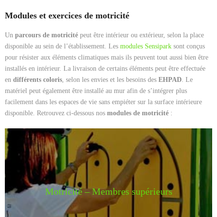
Contact
Modules et exercices de motricité
Cart (
0
Items)
Un
parcours de motricité
peut être intérieur ou extérieur, selon la place
disponible au sein de l’établissement. Les
modules Sensipark
sont conçus
pour résister aux éléments climatiques mais ils peuvent tout aussi bien être
installés en intérieur. La livraison de certains éléments peut être effectuée
en
différents coloris
, selon les envies et les besoins des
EHPAD
. Le
matériel peut également être installé au mur afin de s’intégrer plus
facilement dans les espaces de vie sans empiéter sur la surface intérieure
disponible. Retrouvez ci-dessous nos
modules de motricité
:
Motricité – Membres supérieurs