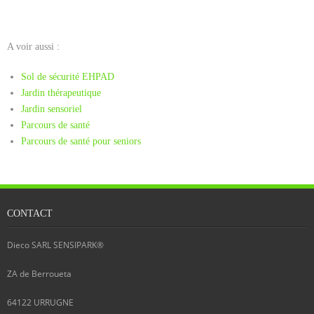
A voir aussi :
Sol de sécurité EHPAD
Jardin thérapeutique
Jardin sensoriel
Parcours de santé
Parcours de santé pour seniors
CONTACT
Dieco SARL SENSIPARK®
ZA de Berroueta
64122
URRUGNE