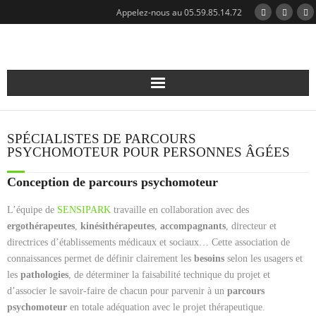
Appelez-nous au 05.59.85.14.72
Qui sommes-nous?
SPÉCIALISTES DE PARCOURS
Notre expertise
PSYCHOMOTEUR POUR PERSONNES ÂGÉES
Conception de parcours psychomoteur
Nos réalisations
L’équipe de
SENSIPARK
travaille en collaboration avec des
Nos modules
ergothérapeutes
,
kinésithérapeutes
,
accompagnants
, directeur et
directrices d’établissements médicaux et sociaux… Cette association de
Catalogue
connaissances permet de définir clairement les
besoins
selon les usagers et
les
pathologies
, de déterminer la faisabilité technique du projet et
Actualités
d’associer le savoir-faire de chacun pour parvenir à un
parcours
psychomoteur
en totale adéquation avec le projet thérapeutique.