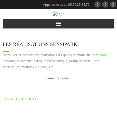
Appelez-nous au 05.59.85.14.72
Qui sommes-nous?
LES RÉALISATIONS SENSIPARK
Notre expertise
Retrouvez ci-dessous nos réalisations d’espaces de motricité
Sensipark
:
Nos réalisations
Parcours de marche, parcours thérapeutique, jardin sensoriel, aire
sensorielles, modules ludiques, etc.
Nos modules
Consultez aussi :
Catalogue
LA GALERIE PHOTOS
Actualités
Contact