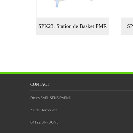
SPK23. Station de Basket PMR
SP
CONTACT
Dieco SARL SENSIPARK®
ZA de Berroueta
64122
URRUGNE