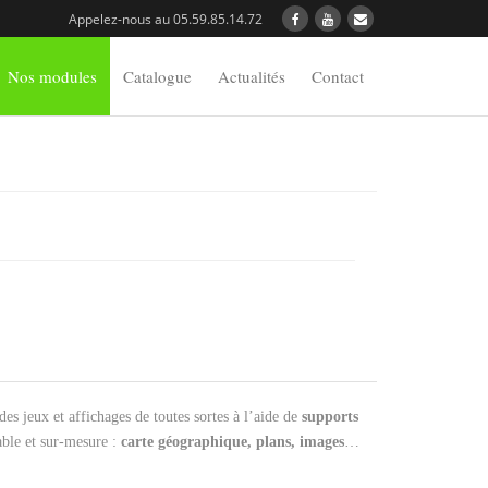
Appelez-nous au 05.59.85.14.72
Nos modules
Catalogue
Actualités
Contact
es jeux et affichages de toutes sortes à l’aide de
supports
able et sur-mesure :
carte géographique, plans, images
…