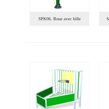
SPK06. Roue avec bille
S