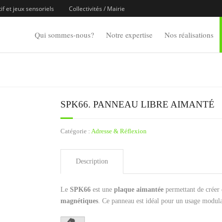
f et jeux sensoriels
Collectivités / Mairie
Qui sommes-nous?
Notre expertise
Nos réalisations
SPK66. PANNEAU LIBRE AIMANTÉ
Catégorie :
Adresse & Réflexion
Description
Le
SPK66
est une
plaque aimantée
permettant de créer d
magnétiques
. Ce panneau est idéal pour un usage modul