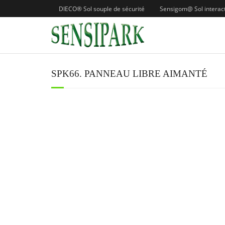
DIECO® Sol souple de sécurité
Sensigom@ Sol interacti
SPK66. PANNEAU LIBRE AIMANTÉ