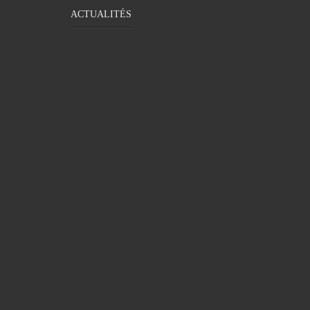
ACTUALITÉS
PROBLÈME DE MOTRICITÉ CHEZ LES
LES BIEN
ADULTES : DÉTECTER LA DYSPRAXIE
P