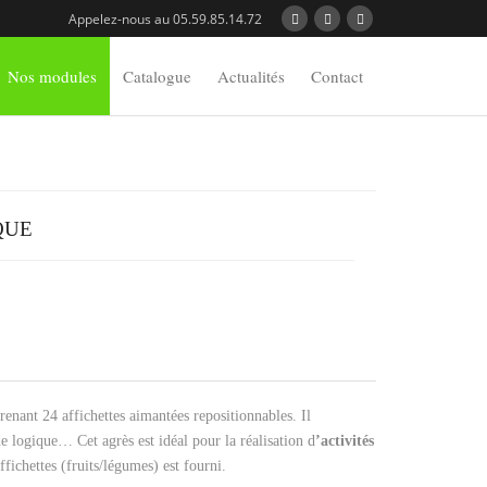
Appelez-nous au 05.59.85.14.72
Nos modules
Catalogue
Actualités
Contact
QUE
nant 24 affichettes aimantées repositionnables. Il
e logique… Cet agrès est idéal pour la réalisation d
’activités
ffichettes (fruits/légumes) est fourni.