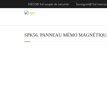
DIECO® Sol souple de sécurité
Sensigom@ Sol interacti
SPK56. PANNEAU MÉMO MAGNÉTIQU