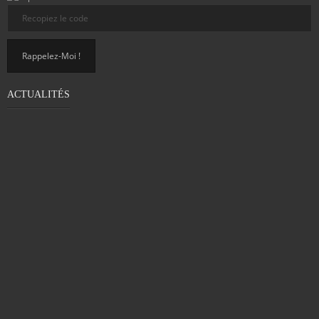
ACTUALITÉS
PROBLÈME DE MOTRICITÉ CHEZ LES
ADULTES : DÉTECTER LA DYSPRAXIE