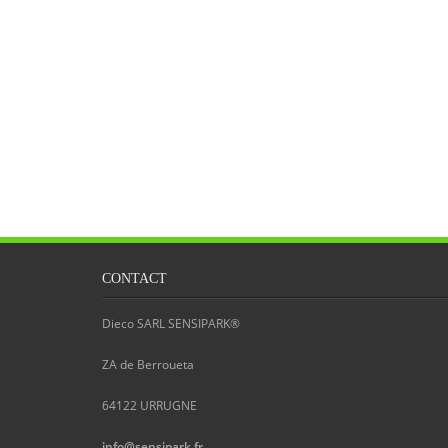
CONTACT
Dieco SARL SENSIPARK®
ZA de Berroueta
64122
URRUGNE
info@sensipark.fr