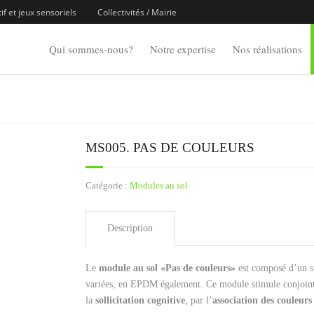
f et jeux sensoriels
Collectivités / Mairie
Qui sommes-nous?
Notre expertise
Nos réalisations
MS005. PAS DE COULEURS
Catégorie :
Modules au sol
Description
Le
module au sol «Pas de couleurs»
est composé d’un s
variées, en EPDM également. Ce module stimule conjoin
la
sollicitation cognitive
, par l’
association des couleu