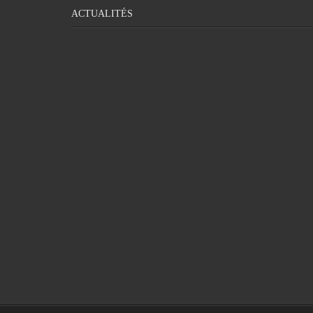
ACTUALITÉS
PROBLÈME DE MOTRICITÉ CHEZ LES
LES BIENFA
ADULTES : DÉTECTER LA DYSPRAXIE
POU
QU’EST-CE QU’UN
LES MEIL
PSYCHOTHÉRAPEUTE ET COMMENT
P
PEUT-IL AIDER ?