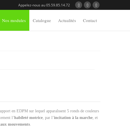
Appelez-nous au 05.59.85.14.72
Nos modules
Catalogue
Actualités
Contact
upport en EDPM sur lequel apparaîssent 5 ronds de couleurs
tement l’
habileté motrice
, par l’
incitation à la marche
, et
rs aux mouvements
.