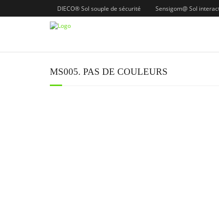
DIECO® Sol souple de sécurité
Sensigom@ Sol interacti
MS005. PAS DE COULEURS