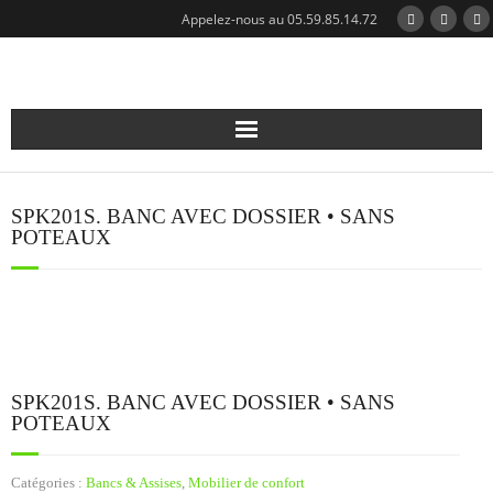
Appelez-nous au 05.59.85.14.72
Qui sommes-nous?
SPK201S. BANC AVEC DOSSIER • SANS
Notre expertise
POTEAUX
Nos réalisations
Nos modules
Catalogue
SPK201S. BANC AVEC DOSSIER • SANS
POTEAUX
Actualités
Catégories :
Bancs & Assises
,
Mobilier de confort