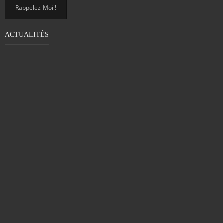
ACTUALITÉS
PROBLÈME DE MOTRICITÉ CHEZ LES
ADULTES : DÉTECTER LA DYSPRAXIE