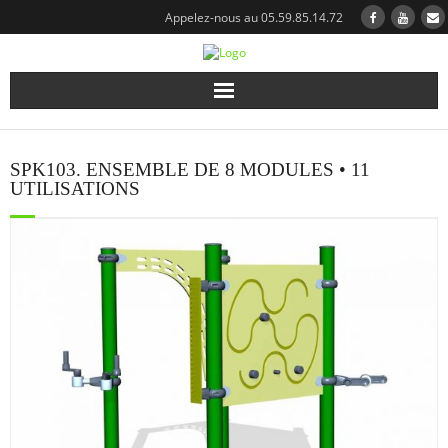
Appelez-nous au 05.59.85.14.72
Qui sommes-nous?
SPK103. ENSEMBLE DE 8 MODULES • 11
Notre expertise
UTILISATIONS
Nos réalisations
Nos modules
Catalogue
Actualités
Contact