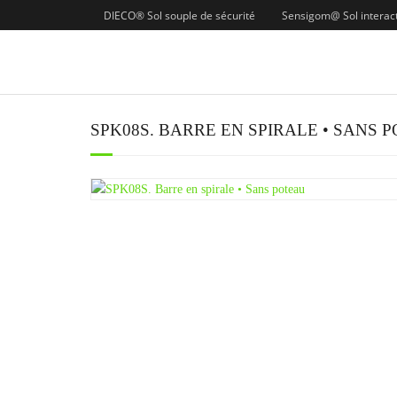
DIECO® Sol souple de sécurité
Sensigom@ Sol interacti
SPK08S. BARRE EN SPIRALE • SANS 