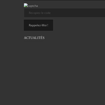
ACTUALITÉS
PROBLÈME DE MOTRICITÉ CHEZ LES
LES BIEN
ADULTES : DÉTECTER LA DYSPRAXIE
P