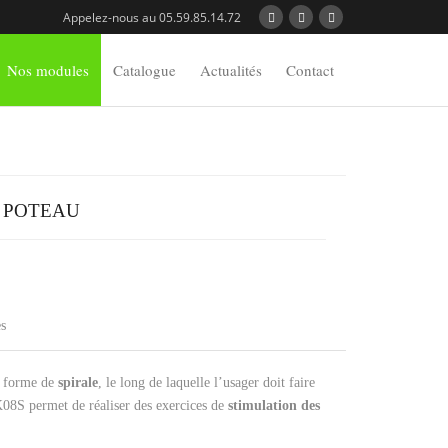
Appelez-nous au 05.59.85.14.72
Nos modules
Catalogue
Actualités
Contact
S POTEAU
s
n forme de
spirale
, le long de laquelle l’usager doit faire
K08S permet de réaliser des exercices de
stimulation des