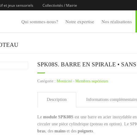
f et jeux sensoriels
Collectivités / Mairie
Qui sommes-nous?
Notre expertise
Nos réalisations
POTEAU
SPK08S. BARRE EN SPIRALE • SAN
Catégorie :
Motricité - Membres supérieurs
Description
Informations complémentaire
Le
module SPK08S
est une barre en acier inoxydable e
circuler une pièce cylindrique (poteau en option). Le SP
bras
, des
mains
et des
poignets
.