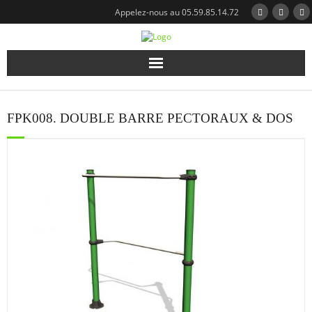
Appelez-nous au 05.59.85.14.72
Qui sommes-nous?
FPK008. DOUBLE BARRE PECTORAUX & DOS
Notre expertise
Nos réalisations
Nos modules
Catalogue
Actualités
Contact