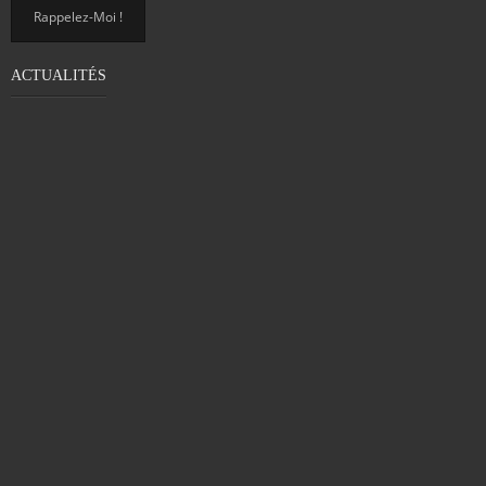
ACTUALITÉS
PROBLÈME DE MOTRICITÉ CHEZ LES
ADULTES : DÉTECTER LA DYSPRAXIE