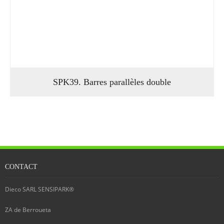
SPK39. Barres parallèles double
CONTACT
Dieco SARL SENSIPARK®
ZA de Berroueta