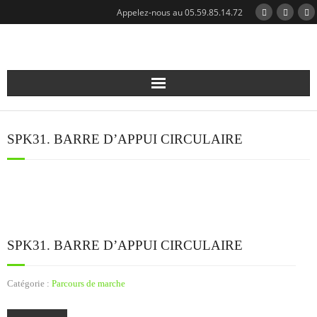
Appelez-nous au 05.59.85.14.72
Qui sommes-nous?
SPK31. BARRE D’APPUI CIRCULAIRE
Notre expertise
Nos réalisations
Nos modules
SPK31. BARRE D’APPUI CIRCULAIRE
Catalogue
Catégorie :
Parcours de marche
Actualités